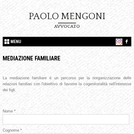
PAOLO MENGONI
AVVOCATO
MENU
MEDIAZIONE FAMILIARE
La mediazione familiare è un percorso per la riorganizzazione delle
relazioni familiari con l'obiettivo di favorire la cogenitorialità nell'interesse
dei figli.
Nome *
Cognome *